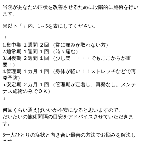
当院があなたの症状を改善させるために段階的に施術を行い
ます。
※以下「」内、1～5を表にしてください。
「
1.集中期 １週間 ２回 （常に痛みが取れない方）
2.通常期 １週間 １回 （時々痛む）
3.回復期 ２週間 １回 （少し楽！・・・でもここからが重
要！）
4.管理期 １カ月 １回 （身体が軽い！！ストレッチなどで再
発予防）
5.安定期 ２カ月 １回 （管理期が定着し、再発なし。メンテ
ナス施術のみでＯＫ）
」
何回くらい通えばいいか不安になると思いますので、
だいたいの施術間隔の目安をアドバイスさせていただきま
す。
5
一人ひとりの症状と向き合い最善の方法でお悩みを解決し