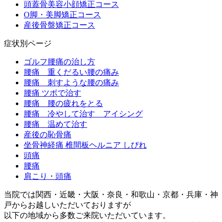
頭蓋骨美容小顔矯正コース
O脚・美脚矯正コース
産後骨盤矯正コース
症状別ページ
ゴルフ腰痛の治し方
腰痛 重くだるい腰の痛み
腰痛 刺すような腰の痛み
腰痛 ツボで治す
腰痛 腰の疲れをとる
腰痛 冷やして治す アイシング
腰痛 温めて治す
産後の恥骨痛
坐骨神経痛 椎間板ヘルニア しびれ
頭痛
腰痛
肩こり・頭痛
当院では関西・近畿・大阪・奈良・和歌山・京都・兵庫・神
戸からお越しいただいておりますが
以下の地域から多数ご来院いただいています。