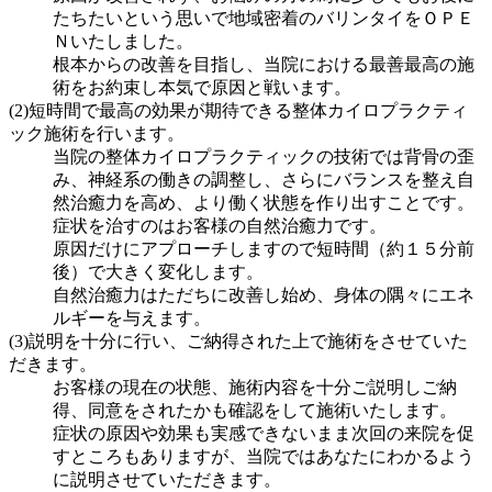
たちたいという思いで地域密着のバリンタイをＯＰＥ
Ｎいたしました。
根本からの改善を目指し、当院における最善最高の施
術をお約束し本気で原因と戦います。
(2)短時間で最高の効果が期待できる整体カイロプラクティ
ック施術を行います。
当院の整体カイロプラクティックの技術では背骨の歪
み、神経系の働きの調整し、さらにバランスを整え自
然治癒力を高め、より働く状態を作り出すことです。
症状を治すのはお客様の自然治癒力です。
原因だけにアプローチしますので短時間（約１５分前
後）で大きく変化します。
自然治癒力はただちに改善し始め、身体の隅々にエネ
ルギーを与えます。
(3)説明を十分に行い、ご納得された上で施術をさせていた
だきます。
お客様の現在の状態、施術内容を十分ご説明しご納
得、同意をされたかも確認をして施術いたします。
症状の原因や効果も実感できないまま次回の来院を促
すところもありますが、当院ではあなたにわかるよう
に説明させていただきます。