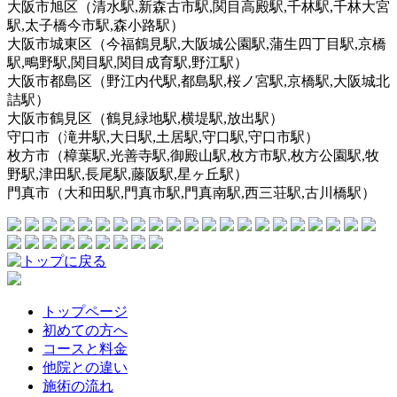
大阪市旭区（清水駅,新森古市駅,関目高殿駅,千林駅,千林大宮
駅,太子橋今市駅,森小路駅）
大阪市城東区（今福鶴見駅,大阪城公園駅,蒲生四丁目駅,京橋
駅,鴫野駅,関目駅,関目成育駅,野江駅）
大阪市都島区（野江内代駅,都島駅,桜ノ宮駅,京橋駅,大阪城北
詰駅）
大阪市鶴見区（鶴見緑地駅,横堤駅,放出駅）
守口市（滝井駅,大日駅,土居駅,守口駅,守口市駅）
枚方市（樟葉駅,光善寺駅,御殿山駅,枚方市駅,枚方公園駅,牧
野駅,津田駅,長尾駅,藤阪駅,星ヶ丘駅）
門真市（大和田駅,門真市駅,門真南駅,西三荘駅,古川橋駅）
トップページ
初めての方へ
コースと料金
他院との違い
施術の流れ